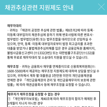
채권추심관련 지원제도 안내
채무자대리
· 귀하는 「채권의 공정한 추심에 관한 법률」제8조의2에 따라 등록·
미등록 대부업자의 채권추심에 응하기 위해 변호사법에 따른 변호사·
법무법인·법무법인(유한) 또는 법무조합을 대리인으로 선임하실 수
있으며, 만약, 등록·미등록 대부업자로부터 법정 최고금리를 초과한
대출을 받았거나 불법채권추심피해를 입은 경우 금융감독원 홈페이지,
불법사금융신고센터 (☏1332(3번)) 또는 대한법률구조공단(☏132)을
통해 무료로 채무자대리 및 소송대리 지원을 받으실 수 있습니다.
채무조정
· 귀하는 금융회사 채무를 연체중이므로 신용회복위원회(☏:
1600-5500)에서 제공하는 채무조정 지원제도에 대하여 상담을 받으실 수
있으며, 귀하께서 계좌 별 대출원금 3천만원 미만의 개인금융채권을
연체한 경우 「개인금융채권의 관리 및 개인금융채무자의 보호에 관한
법률」에 따라 채권금융회사 등에 채무조정을 요청할 수 있습니다.
채무자가 채무조정을 요청할 수 없는 경우
① 「개인채무자보호법」제40조에 따라 채무조정의 합의가 해제된 후
3개월이 지나지 아니한 경우