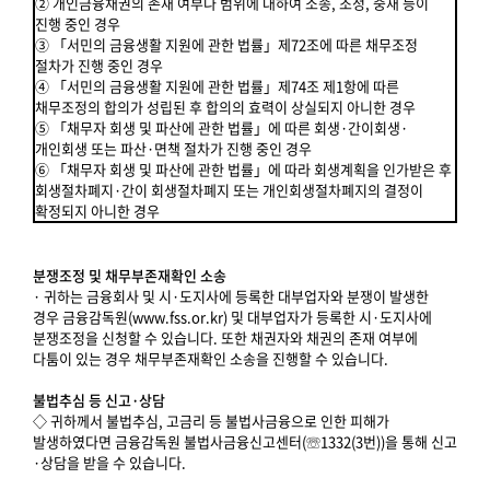
② 개인금융채권의 존재 여부나 범위에 대하여 소송, 조정, 중재 등이
진행 중인 경우
③ 「서민의 금융생활 지원에 관한 법률」제72조에 따른 채무조정
절차가 진행 중인 경우
④ 「서민의 금융생활 지원에 관한 법률」제74조 제1항에 따른
채무조정의 합의가 성립된 후 합의의 효력이 상실되지 아니한 경우
⑤ 「채무자 회생 및 파산에 관한 법률」에 따른 회생·간이회생·
개인회생 또는 파산·면책 절차가 진행 중인 경우
⑥ 「채무자 회생 및 파산에 관한 법률」에 따라 회생계획을 인가받은 후
회생절차폐지·간이 회생절차폐지 또는 개인회생절차폐지의 결정이
확정되지 아니한 경우
분쟁조정 및 채무부존재확인 소송
· 귀하는 금융회사 및 시·도지사에 등록한 대부업자와 분쟁이 발생한
경우 금융감독원(www.fss.or.kr) 및 대부업자가 등록한 시·도지사에
분쟁조정을 신청할 수 있습니다. 또한 채권자와 채권의 존재 여부에
다툼이 있는 경우 채무부존재확인 소송을 진행할 수 있습니다.
불법추심 등 신고·상담
◇ 귀하께서 불법추심, 고금리 등 불법사금융으로 인한 피해가
발생하였다면 금융감독원 불법사금융신고센터(☏1332(3번))을 통해 신고
·상담을 받을 수 있습니다.